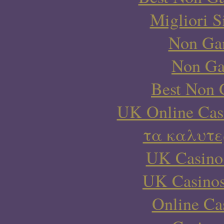
Migliori S
Non Ga
Non Ga
Best Non 
UK Online Cas
τα καλυτε
UK Casino
UK Casino
Online Ca