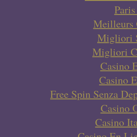
Paris
Meilleurs
Migliori
Migliori 
Casino E
Casino E
Free Spin Senza De
Casino O
Casino It
Casino En Li