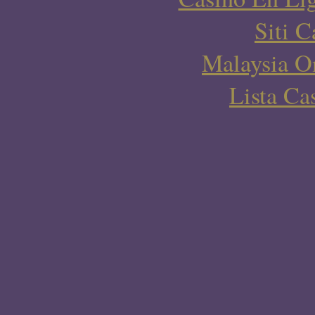
Siti C
Malaysia On
Lista C