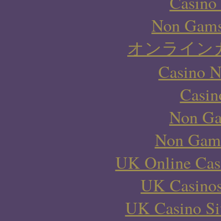
Casino
Non Gams
オンライン
Casino 
Casi
Non Ga
Non Gams
UK Online Cas
UK Casino
UK Casino Si