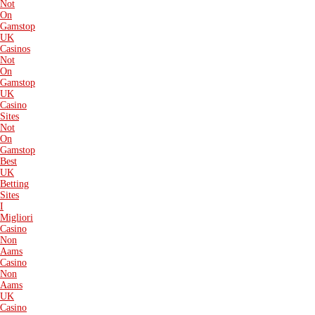
Not
On
Gamstop
UK
Casinos
Not
On
Gamstop
UK
Casino
Sites
Not
On
Gamstop
Best
UK
Betting
Sites
I
Migliori
Casino
Non
Aams
Casino
Non
Aams
UK
Casino