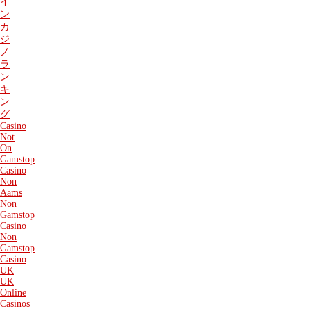
イ
ン
カ
ジ
ノ
ラ
ン
キ
ン
グ
Casino
Not
On
Gamstop
Casino
Non
Aams
Non
Gamstop
Casino
Non
Gamstop
Casino
UK
UK
Online
Casinos