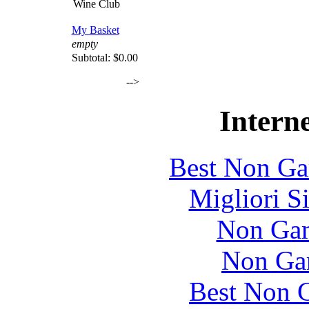
Wine Club
My Basket
empty
Subtotal:
$0.00
-->
Interne
Best Non Ga
Migliori S
Non Gam
Non Ga
Best Non 