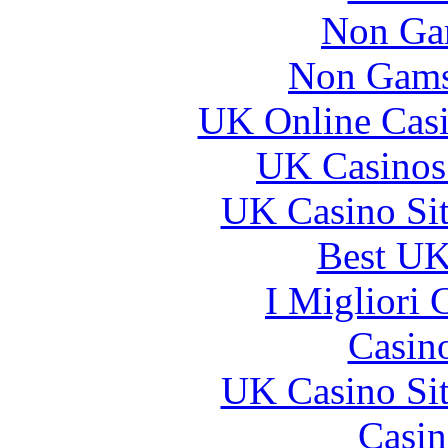
Non Ga
Non Gams
UK Online Cas
UK Casinos
UK Casino Si
Best UK
I Migliori
Casin
UK Casino Si
Casin