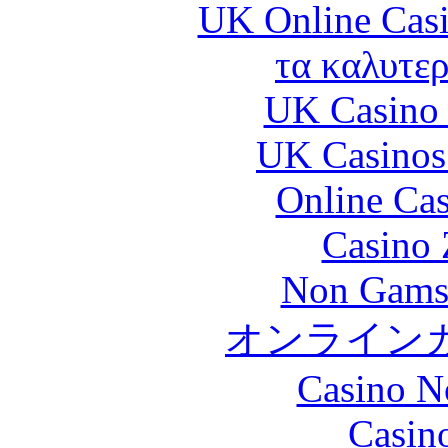
UK Online Cas
τα καλυτερ
UK Casino
UK Casinos
Online Ca
Casino 
Non Gams
オンライン
Casino N
Casin