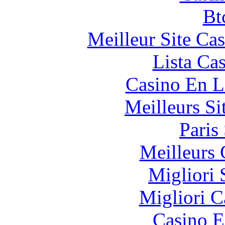
Bt
Meilleur Site Ca
Lista Ca
Casino En L
Meilleurs Si
Paris
Meilleurs 
Migliori 
Migliori 
Casino E